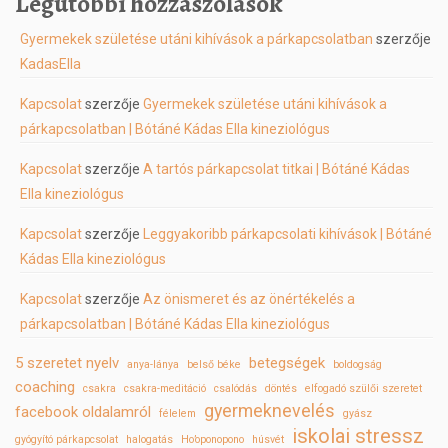
Legutóbbi hozzászólások
Gyermekek születése utáni kihívások a párkapcsolatban
szerzője
KadasElla
Kapcsolat
szerzője
Gyermekek születése utáni kihívások a
párkapcsolatban | Bótáné Kádas Ella kineziológus
Kapcsolat
szerzője
A tartós párkapcsolat titkai | Bótáné Kádas
Ella kineziológus
Kapcsolat
szerzője
Leggyakoribb párkapcsolati kihívások | Bótáné
Kádas Ella kineziológus
Kapcsolat
szerzője
Az önismeret és az önértékelés a
párkapcsolatban | Bótáné Kádas Ella kineziológus
5 szeretet nyelv
betegségek
anya-lánya
belső béke
boldogság
coaching
csakra
csakra-meditáció
csalódás
döntés
elfogadó szülői szeretet
gyermeknevelés
facebook oldalamról
félelem
gyász
iskolai stressz
gyógyító párkapcsolat
halogatás
Ho’oponopono
húsvét