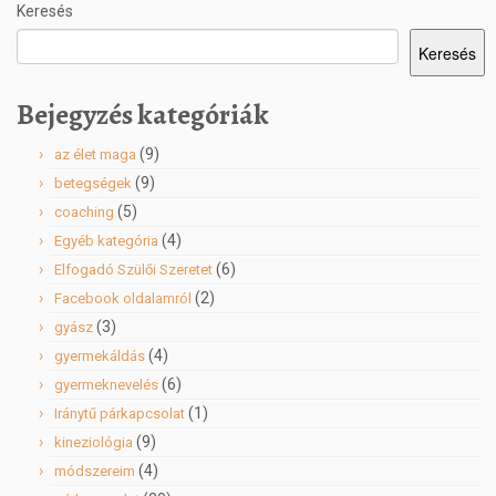
Keresés
Keresés
Bejegyzés kategóriák
(9)
az élet maga
(9)
betegségek
(5)
coaching
(4)
Egyéb kategória
(6)
Elfogadó Szülői Szeretet
(2)
Facebook oldalamról
(3)
gyász
(4)
gyermekáldás
(6)
gyermeknevelés
(1)
Iránytű párkapcsolat
(9)
kineziológia
(4)
módszereim