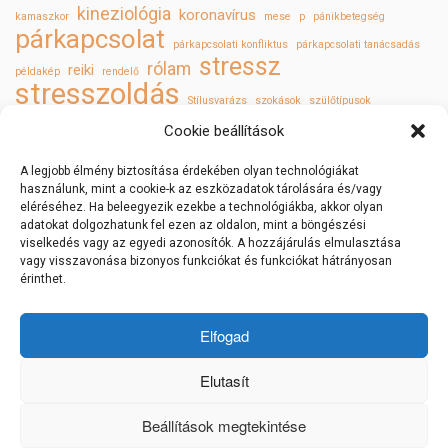
kineziológia
koronavírus
kamaszkor
mese
p
pánikbetegség
párkapcsolat
párkapcsolati konfliktus
párkapcsolati tanácsadás
stressz
rólam
reiki
példakép
rendelő
stresszoldás
Stílusvarázs
szokások
szülőtípusok
szülő és felnőtt gyermek
szűrővizsgálatok
tükör törvényei
Valentin nap
Cookie beállítások
öngyógyítás
önismeret
önszeretet
A legjobb élmény biztosítása érdekében olyan technológiákat
használunk, mint a cookie-k az eszközadatok tárolására és/vagy
eléréséhez. Ha beleegyezik ezekbe a technológiákba, akkor olyan
adatokat dolgozhatunk fel ezen az oldalon, mint a böngészési
viselkedés vagy az egyedi azonosítók. A hozzájárulás elmulasztása
vagy visszavonása bizonyos funkciókat és funkciókat hátrányosan
érinthet.
Elfogad
 | 
 | 
Adatkezelés
ÁSZF
Impresszum
Elutasít
Beállítások megtekintése