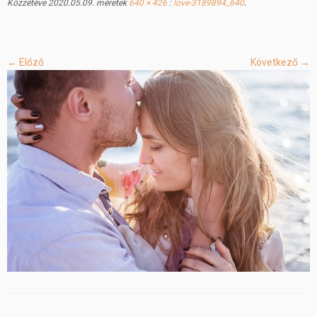
Közzétéve
2020.05.09.
méretek
640 × 426
:
love-3189894_640
.
← Előző
Következő →