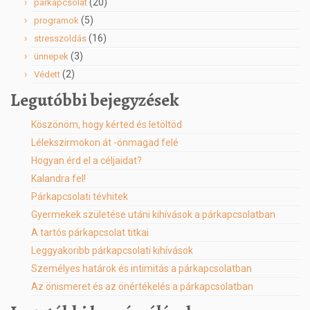
(20)
párkapcsolat
(5)
programok
(16)
stresszoldás
(3)
ünnepek
(2)
Védett
Legutóbbi bejegyzések
Köszönöm, hogy kérted és letöltöd
Lélekszirmokon át -önmagad felé
Hogyan érd el a céljaidat?
Kalandra fel!
Párkapcsolati tévhitek
Gyermekek születése utáni kihívások a párkapcsolatban
A tartós párkapcsolat titkai
Leggyakoribb párkapcsolati kihívások
Személyes határok és intimitás a párkapcsolatban
Az önismeret és az önértékelés a párkapcsolatban