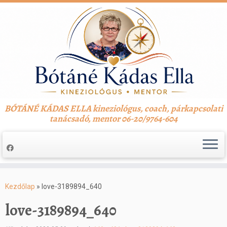
BÓTÁNÉ KÁDAS ELLA kineziológus, coach, párkapcsolati
tanácsadó, mentor 06-20/9764-604
Skip
to
Kezdőlap
»
love-3189894_640
content
love-3189894_640