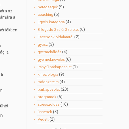
i
(9)
betegségek
mára az
(5)
coaching
számára a
(4)
Egyéb kategória
(6)
Elfogadó Szülői Szeretet
mértékben
.
(2)
Facebook oldalamról
(3)
gyász
v
(4)
ág, a
gyermekáldás
(6)
gyermeknevelés
(1)
Iránytű párkapcsolat
 a
(9)
kineziológia
(4)
módszereim
(20)
párkapcsolat
an
(5)
programok
(16)
stresszoldás
dühét.
(3)
ünnepek
én
(2)
Védett