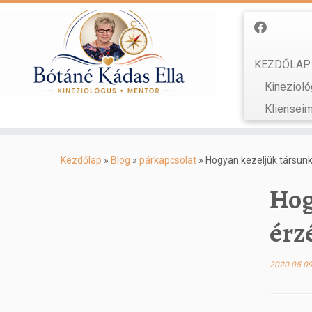
KEZDŐLAP
Kinezioló
Kliensei
Skip
to
Kezdőlap
»
Blog
»
párkapcsolat
»
Hogyan kezeljük társunk
content
Hog
érz
2020.05.09