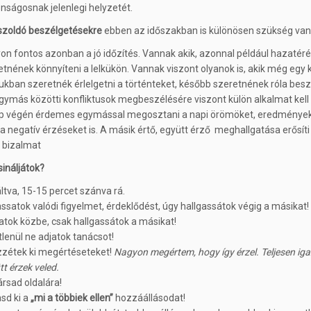
onságosnak jelenlegi helyzetét.
szoldó beszélgetésekre
ebben az időszakban is különösen szükség van
on fontos azonban a jó időzítés. Vannak akik, azonnal például hazatér
etnének könnyíteni a lelkükön. Vannak viszont olyanok is, akik még egy k
kban szeretnék érlelgetni a történteket, később szeretnének róla beszé
gymás közötti konfliktusok megbeszélésére viszont külön alkalmat kell 
p végén érdemes egymással megosztani a napi örömöket, eredmények
 a negatív érzéseket is. A másik értő, együtt érző meghallgatása erősíti
i bizalmat
ináljátok?
áltva, 15-15 percet szánva rá.
ssatok valódi figyelmet, érdeklődést, úgy hallgassátok végig a másikat!
jatok közbe, csak hallgassátok a másikat!
tlenül ne adjatok tanácsot!
zzétek ki megértéseteket!
Nagyon megértem, hogy így érzel. Teljesen ig
t érzek veled.
társad oldalára!
sd ki a
„mi a többiek ellen”
hozzáállásodat!