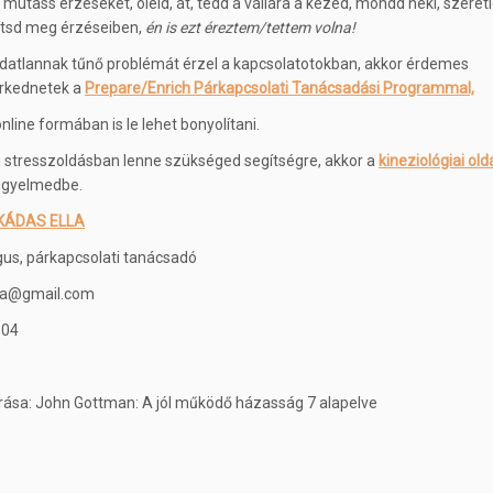
mutass érzéseket, öleld, át, tedd a vállára a kezed, mondd neki, szeretl
ítsd meg érzéseiben,
én is ezt éreztem/tettem volna!
atlannak tűnő problémát érzel a kapcsolatotokban, akkor érdemes
rkednetek a
Prepare/Enrich Párkapcsolati Tanácsadási Programmal,
nline formában is le lehet bonyolítani.
 stresszoldásban lenne szükséged segítségre, akkor a
kineziológiai old
figyelmedbe.
KÁDAS ELLA
gus, párkapcsolati tanácsadó
la@gmail.com
604
rrása: John Gottman: A jól működő házasság 7 alapelve