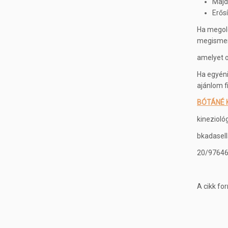
Majd 
Erős
Ha megold
megisme
amelyet o
Ha egyéni
ajánlom 
BÓTÁNÉ 
kinezioló
bkadasel
20/9764
A cikk fo