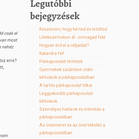
Legutóbbi
bejegyzések
Köszönöm, hogy kérted és letöltöd
d csak el
Lélekszirmokon át -önmagad felé
 van most
Hogyan érd el a céljaidat?
n nehéz
Kalandra fel!
tsz erre?
Párkapcsolati tévhitek
tt,
Gyermekek születése utáni
kihívások a párkapcsolatban
A tartós párkapcsolat titkai
Leggyakoribb párkapcsolati
kihívások
Személyes határok és intimitás a
párkapcsolatban
Az önismeret és az önértékelés a
párkapcsolatban
jesen