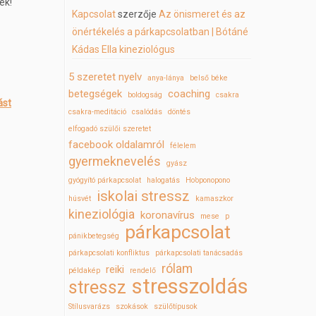
ek!
Kapcsolat
szerzője
Az önismeret és az
önértékelés a párkapcsolatban | Bótáné
Kádas Ella kineziológus
5 szeretet nyelv
anya-lánya
belső béke
betegségek
coaching
boldogság
csakra
ást
csakra-meditáció
csalódás
döntés
elfogadó szülői szeretet
facebook oldalamról
félelem
gyermeknevelés
gyász
gyógyító párkapcsolat
halogatás
Ho’oponopono
iskolai stressz
húsvét
kamaszkor
kineziológia
koronavírus
mese
p
párkapcsolat
pánikbetegség
párkapcsolati konfliktus
párkapcsolati tanácsadás
rólam
reiki
példakép
rendelő
stresszoldás
stressz
Stílusvarázs
szokások
szülőtípusok