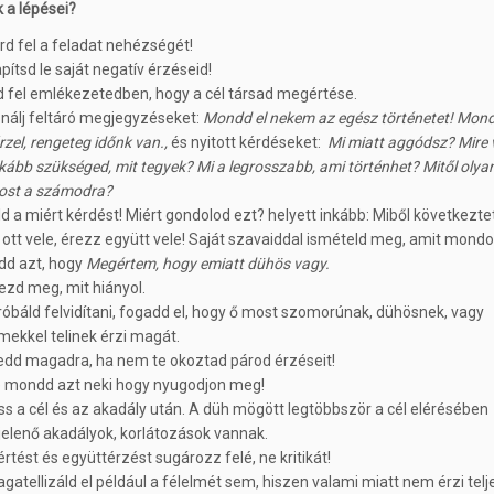
 a lépései?
rd fel a feladat nehézségét!
apítsd le saját negatív érzéseid!
d fel emlékezetedben, hogy a cél társad megértése.
nálj feltáró megjegyzéseket:
Mondd el nekem az egész történetet! Mond
rzel, rengeteg időnk van.,
és nyitott kérdéseket:
Mi miatt aggódsz? Mire
nkább szükséged, mit tegyek? Mi a legrosszabb, ami történhet? Mitől olya
ost a számodra?
ld a miért kérdést! Miért gondolod ezt? helyett inkább: Miből következte
 ott vele, érezz együtt vele! Saját szavaiddal ismételd meg, amit mondo
d azt, hogy
Megértem, hogy emiatt dühös vagy.
ezd meg, mit hiányol.
róbáld felvidítani, fogadd el, hogy ő most szomorúnak, dühösnek, vagy
lmekkel telinek érzi magát.
edd magadra, ha nem te okoztad párod érzéseit!
 mondd azt neki hogy nyugodjon meg!
ss a cél és az akadály után. A düh mögött legtöbbször a cél elérésében
elenő akadályok, korlátozások vannak.
rtést és együttérzést sugározz felé, ne kritikát!
agatellizáld el például a félelmét sem, hiszen valami miatt nem érzi tel