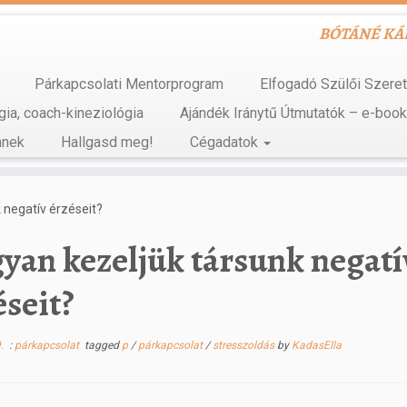
BÓTÁNÉ KÁDA
Párkapcsolati Mentorprogram
Elfogadó Szülői Szere
gia, coach-kineziológia
Ajándék Iránytű Útmutatók – e-boo
mnek
Hallgasd meg!
Cégadatok
 negatív érzéseit?
yan kezeljük társunk negatí
éseit?
.
:
párkapcsolat
tagged
p
/
párkapcsolat
/
stresszoldás
by
KadasElla