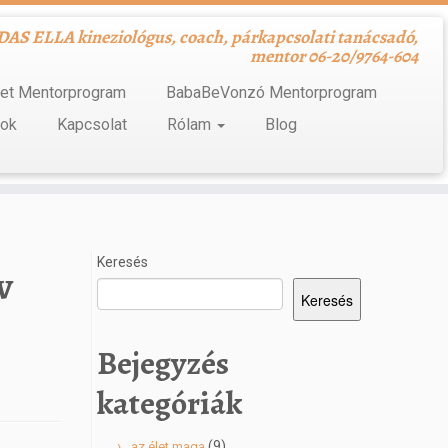
S ELLA kineziológus, coach, párkapcsolati tanácsadó,
mentor 06-20/9764-604
tet Mentorprogram
BabaBeVonzó Mentorprogram
kok
Kapcsolat
Rólam
Blog
Keresés
v
Keresés
Bejegyzés
kategóriák
(9)
az élet maga