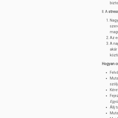
bizt
II. A
stres
Nagy
szer
magu
Az e
A na
akár
közt
Hogyan cs
Felv
Muta
szól
Kére
Feje
Együt
Állj 
Muta