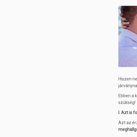
Hiszen ne
járványna
Ebben a k
szükség!
I. Azt is
Azt az érz
meghallga