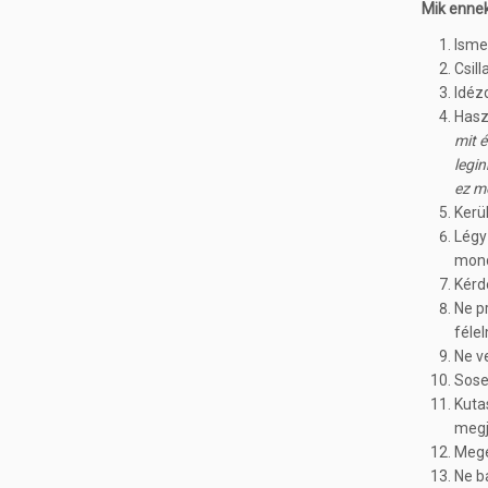
Mik ennek
Isme
Csill
Idéz
Hasz
mit é
legi
ez m
Kerü
Légy
mond
Kérd
Ne p
féle
Ne v
Sose
Kuta
megj
Megé
Ne b