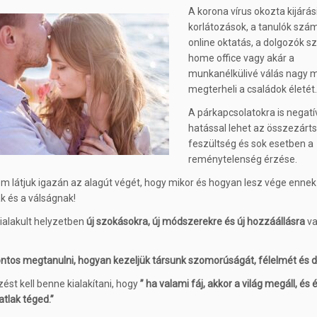
A korona vírus okozta kijárás
korlátozások, a tanulók szá
online oktatás, a dolgozók 
home office vagy akár a
munkanélkülivé válás nagy 
megterheli a családok életét
A párkapcsolatokra is negatí
hatással lehet az összezárts
feszültség és sok esetben a
reménytelenség érzése.
m látjuk igazán az alagút végét, hogy mikor és hogyan lesz vége ennek
k és a válságnak!
ialakult helyzetben
új szokásokra, új módszerekre és új hozzáállásra
v
 fontos megtanulni, hogyan kezeljük társunk szomorúságát, félelmét és 
ést kell benne kialakítani, hogy
” ha valami fáj, akkor a világ megáll, és 
tlak téged.”