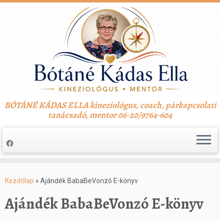
BÓTÁNÉ KÁDAS ELLA kineziológus, coach, párkapcsolati
tanácsadó, mentor 06-20/9764-604
Skip
to
Kezdőlap
»
Ajándék BabaBeVonzó E-könyv
content
Ajándék BabaBeVonzó E-könyv