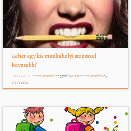
Lehet egy kis munkahelyi stresszel
kevesebb?
2017.06.23.
:
stresszoldás
tagged
stressz
/
stresszoldás
by
KadasElla