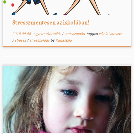
Stresszmentesen az iskolában!
2015.09.05.
:
gyermeknevelés
/
stresszoldás
tagged
iskolai stressz
/
stressz
/
stresszoldás
by
KadasElla