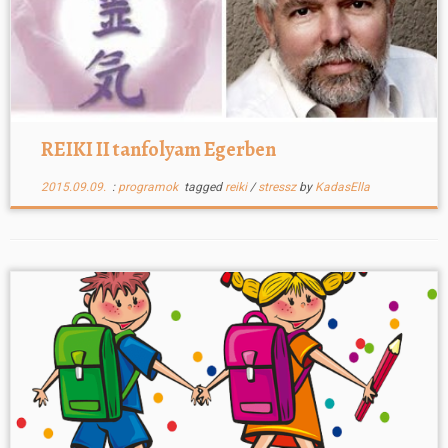
REIKI II tanfolyam Egerben
2015.09.09.
:
programok
tagged
reiki
/
stressz
by
KadasElla