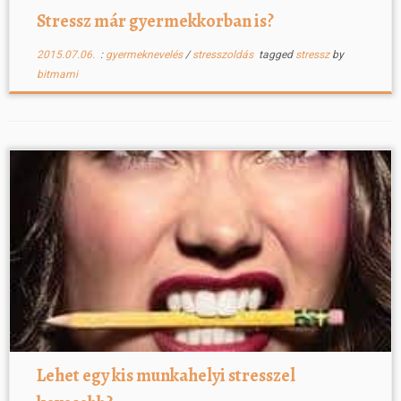
Stressz már gyermekkorban is?
2015.07.06.
:
gyermeknevelés
/
stresszoldás
tagged
stressz
by
bitmami
Lehet egy kis munkahelyi stresszel