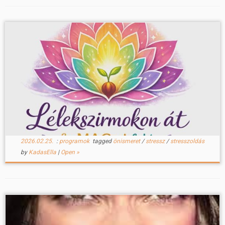
2026.02.25.
:
programok
tagged
önismeret
/
stressz
/
stresszoldás
by
KadasElla
|
Open »