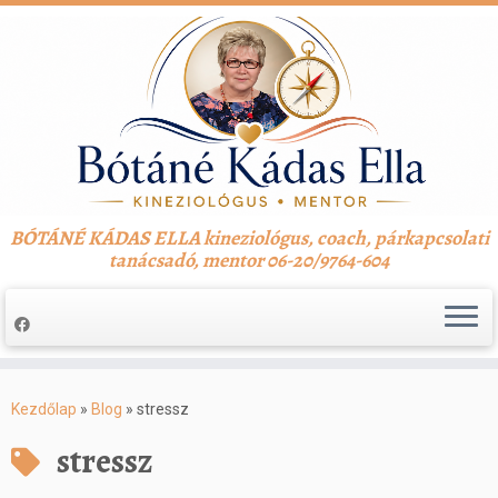
BÓTÁNÉ KÁDAS ELLA kineziológus, coach, párkapcsolati
tanácsadó, mentor 06-20/9764-604
Skip
to
Kezdőlap
»
Blog
»
stressz
content
stressz