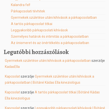
Kalandra fel!
Párkapcsolati tévhitek
Gyermekek születése utáni kihívások a párkapcsolatban
A tartós párkapcsolat titkai
Leggyakoribb párkapcsolati kihívások
Személyes határok és intimitás a párkapcsolatban
Az önismeret és az önértékelés a párkapcsolatban
Legutóbbi hozzászólások
Gyermekek születése utáni kihívások a párkapcsolatban
szerzője
KadasElla
Kapcsolat
szerzője
Gyermekek születése utáni kihívások a
párkapcsolatban | Bótáné Kádas Ella kineziológus
Kapcsolat
szerzője
A tartós párkapcsolat titkai | Bótáné Kádas
Ella kineziológus
Kapcsolat
szerzője
Leggyakoribb párkapcsolati kihívások | Bótáné