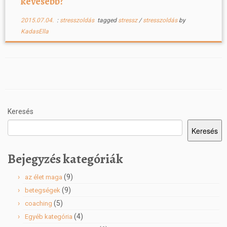
kevesebb?
2015.07.04.
:
stresszoldás
tagged
stressz
/
stresszoldás
by
KadasElla
Keresés
Keresés
Bejegyzés kategóriák
(9)
az élet maga
(9)
betegségek
(5)
coaching
(4)
Egyéb kategória