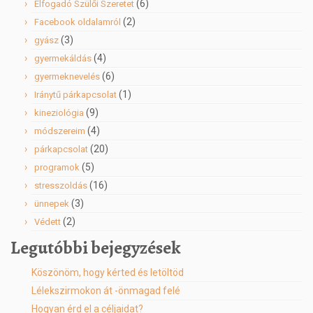
(6)
Elfogadó Szülői Szeretet
(2)
Facebook oldalamról
(3)
gyász
(4)
gyermekáldás
(6)
gyermeknevelés
(1)
Iránytű párkapcsolat
(9)
kineziológia
(4)
módszereim
(20)
párkapcsolat
(5)
programok
(16)
stresszoldás
(3)
ünnepek
(2)
Védett
Legutóbbi bejegyzések
Köszönöm, hogy kérted és letöltöd
Lélekszirmokon át -önmagad felé
Hogyan érd el a céljaidat?