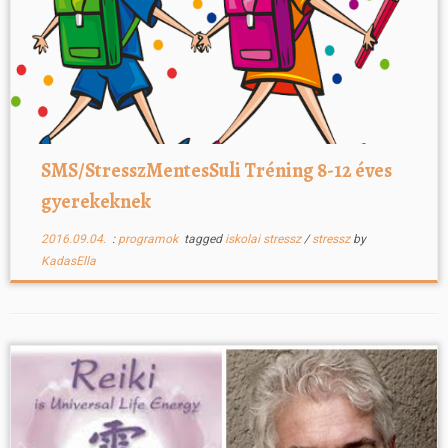
SMS/StresszMentesSuli Tréning 8-12 éves
gyerekeknek
2016.09.04.
:
programok
tagged
iskolai stressz
/
stressz
by
KadasElla