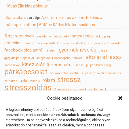
Kádas Ella kineziológus
Kapcsolat
szerzője
Az önismeret és az önértékelés a
párkapcsolatban | Bótáné Kádas Ella kineziológus
5 szeretet nyelv
betegségek
anya-lánya
belső béke
boldogság
coaching
csakra
csakra-meditáció
csalódás
döntés
elfogadó szülői szeretet
gyermeknevelés
facebook oldalamról
félelem
gyász
iskolai stressz
gyógyító párkapcsolat
halogatás
Ho’oponopono
húsvét
kineziológia
koronavírus
kamaszkor
mese
p
pánikbetegség
párkapcsolat
párkapcsolati konfliktus
párkapcsolati tanácsadás
stressz
rólam
reiki
példakép
rendelő
stresszoldás
Stílusvarázs
szokások
szülőtípusok
szülő és felnőtt gyermek
szűrővizsgálatok
tükör törvényei
Valentin nap
Cookie beállítások
öngyógyítás
önismeret
önszeretet
A legjobb élmény biztosítása érdekében olyan technológiákat
használunk, mint a cookie-k az eszközadatok tárolására és/vagy
eléréséhez. Ha beleegyezik ezekbe a technológiákba, akkor olyan
adatokat dolgozhatunk fel ezen az oldalon, mint a böngészési