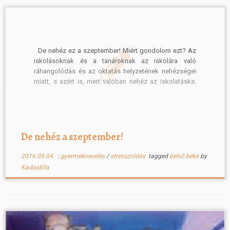
De nehéz ez a szeptember! Miért gondolom ezt? Az
iskolásoknak és a tanároknak az iskolára való
ráhangolódás és az oktatás helyzetének nehézségei
miatt, s azért is, mert valóban nehéz az iskolatáska.
Tanár koromban sem értettem, miért kell annyi mindent
cipelniük a tanulóknak az iskolába, miért nem lehet
bizonyos könyveket kisebb füzetekre […]
De nehéz a szeptember!
2016.09.04.
:
gyermeknevelés
/
stresszoldás
tagged
belső béke
by
KadasElla