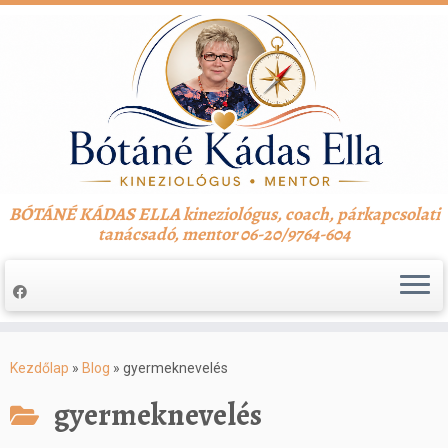
BÓTÁNÉ KÁDAS ELLA kineziológus, coach, párkapcsolati
tanácsadó, mentor 06-20/9764-604
Skip
to
Kezdőlap
»
Blog
»
gyermeknevelés
content
gyermeknevelés