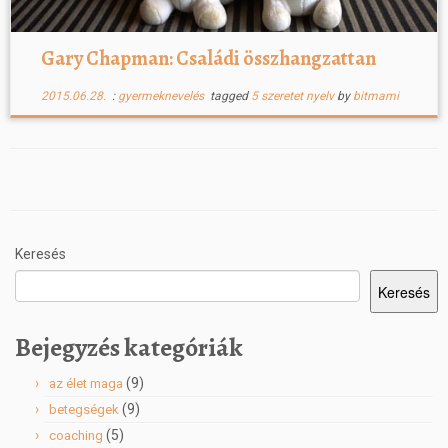
Gary Chapman: Családi összhangzattan
2015.06.28.
:
gyermeknevelés
tagged
5 szeretet nyelv
by
bitmami
Keresés
Keresés
Bejegyzés kategóriák
(9)
az élet maga
(9)
betegségek
(5)
coaching