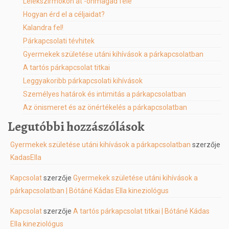
Lélekszirmokon át -önmagad felé
Hogyan érd el a céljaidat?
Kalandra fel!
Párkapcsolati tévhitek
Gyermekek születése utáni kihívások a párkapcsolatban
A tartós párkapcsolat titkai
Leggyakoribb párkapcsolati kihívások
Személyes határok és intimitás a párkapcsolatban
Az önismeret és az önértékelés a párkapcsolatban
Legutóbbi hozzászólások
Gyermekek születése utáni kihívások a párkapcsolatban
szerzője
KadasElla
Kapcsolat
szerzője
Gyermekek születése utáni kihívások a
párkapcsolatban | Bótáné Kádas Ella kineziológus
Kapcsolat
szerzője
A tartós párkapcsolat titkai | Bótáné Kádas
Ella kineziológus