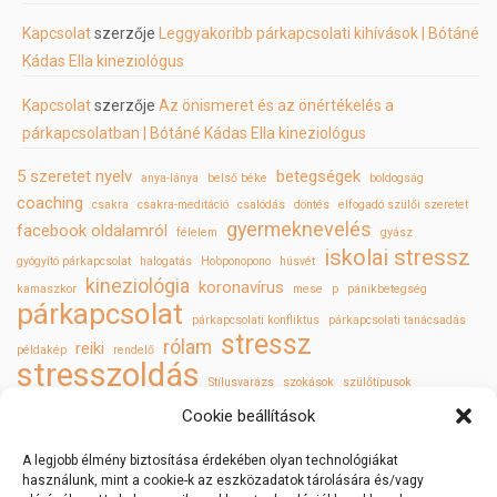
Kapcsolat
szerzője
Leggyakoribb párkapcsolati kihívások | Bótáné
Kádas Ella kineziológus
Kapcsolat
szerzője
Az önismeret és az önértékelés a
párkapcsolatban | Bótáné Kádas Ella kineziológus
5 szeretet nyelv
betegségek
anya-lánya
belső béke
boldogság
coaching
csakra
csakra-meditáció
csalódás
döntés
elfogadó szülői szeretet
gyermeknevelés
facebook oldalamról
félelem
gyász
iskolai stressz
gyógyító párkapcsolat
halogatás
Ho’oponopono
húsvét
kineziológia
koronavírus
kamaszkor
mese
p
pánikbetegség
párkapcsolat
párkapcsolati konfliktus
párkapcsolati tanácsadás
stressz
rólam
reiki
példakép
rendelő
stresszoldás
Stílusvarázs
szokások
szülőtípusok
szülő és felnőtt gyermek
szűrővizsgálatok
tükör törvényei
Valentin nap
Cookie beállítások
öngyógyítás
önismeret
önszeretet
A legjobb élmény biztosítása érdekében olyan technológiákat
használunk, mint a cookie-k az eszközadatok tárolására és/vagy