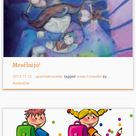
Mesélni jó!
2015.11.15.
:
gyermeknevelés
tagged
mese
/
mesélés
by
KadasElla