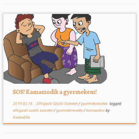
SOS! Kamaszodik a gyermekem!
2019.02.18.
:
Elfogadó Szülői Szeretet
/
gyermeknevelés
tagged
elfogadó szülői szeretet
/
gyermeknevelés
/
kamaszkor
by
KadasElla