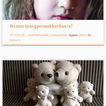
Stressz már gyermekkorban is?
2015.07.06.
:
gyermeknevelés
/
stresszoldás
tagged
stressz
by
bitmami