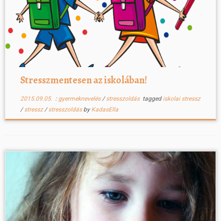
Stresszmentesen az iskolában!
2015.09.05.
:
gyermeknevelés
/
stresszoldás
tagged
iskolai stressz
/
stressz
/
stresszoldás
by
KadasElla