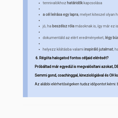
tennivalókhoz
határidők
kapcsolása
a cél leírása egy lapra
, melyet kiteszel olyan 
jó, ha
beszélsz róla
másoknak is, így már ez is
dokumentáld az elért eredményeket,
légy bü
helyezz kilátásba valami
inspiráló jutalmat
, h
6. Régóta halogatod fontos céljaid elérését?
P
róbáltad már egyedül is megvalósítani azokat, D
Semmi gond, coachinggal, kineziológiával és OH ká
Az alábbi elérhetőségeken tudsz időpontot kérn