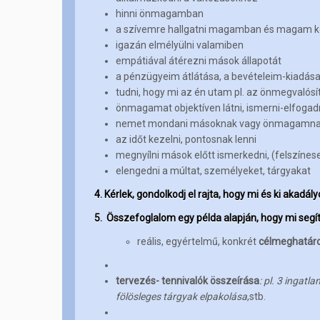
hinni önmagamban
a szívemre hallgatni magamban és magam kö
igazán elmélyülni valamiben
empátiával átérezni mások állapotát
a pénzügyeim átlátása, a bevételeim-kiadása
tudni, hogy mi az én utam pl. az önmegvalósít
önmagamat objektíven látni, ismerni-elfogad
nemet mondani másoknak vagy önmagamn
az időt kezelni, pontosnak lenni
megnyílni mások előtt ismerkedni, (felszínese
elengedni a múltat, személyeket, tárgyakat
4. Kérlek, gondolkodj el rajta, hogy mi és ki aka
5. Összefoglalom egy példa alapján, hogy mi segít
reális, egyértelmű, konkrét
célmeghatáro
tervezés- tennivalók összeírása
: pl. 3 ingat
fölösleges tárgyak elpakolása
,stb.