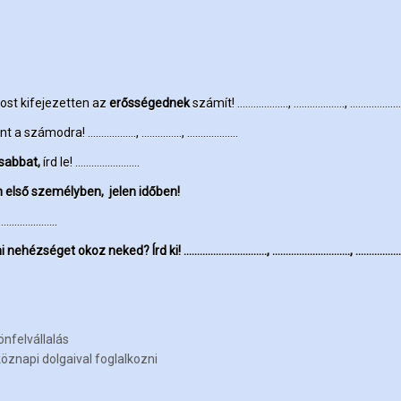
ost kifejezetten az
erősségednek
számít! ………………., ………………., ………………
ent a számodra! ………………, ……………, ……………….
osabbat,
írd le! ……………………
 első személyben, jelen időben!
………………….
i
nehézséget okoz neked? Írd ki! …………………………
., ……………………….., ………………
önfelvállalás
öznapi dolgaival foglalkozni