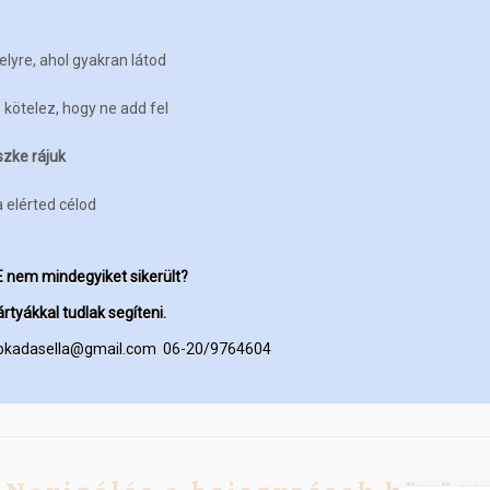
helyre, ahol gyakran látod
 kötelez, hogy ne add fel
szke rájuk
a elérted célod
E n
em mindegyiket sikerült?
rtyákkal tudlak segíteni.
i: bkadasella@gmail.com 06-20/9764604