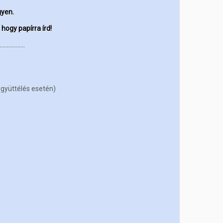
gyen.
 hogy papírra írd!
…
……………
együttélés esetén)