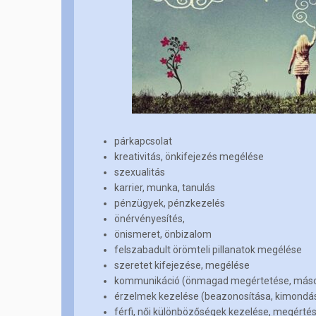
párkapcsolat
kreativitás, önkifejezés megélése
szexualitás
karrier, munka, tanulás
pénzügyek, pénzkezelés
önérvényesítés,
önismeret, önbizalom
felszabadult örömteli pillanatok megélése
szeretet kifejezése, megélése
kommunikáció (önmagad megértetése, mások
érzelmek kezelése (beazonosítása, kimondása
férfi, női különbözőségek kezelése, megérté