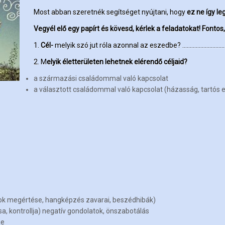
Most abban szeretnék segítséget nyújtani, hogy
ez ne így le
Vegyél elő egy papírt és kövesd, kérlek a feladatokat! Fontos,
1.
Cél-
melyik szó jut róla azonnal az eszedbe? ………………………
2. M
elyik életterületen lehetnek elérendő céljaid?
a származási családommal való kapcsolat
a választott családommal való kapcsolat (házasság, tartós 
 megértése, hangképzés zavarai, beszédhibák)
, kontrollja) negatív gondolatok, önszabotálás
se