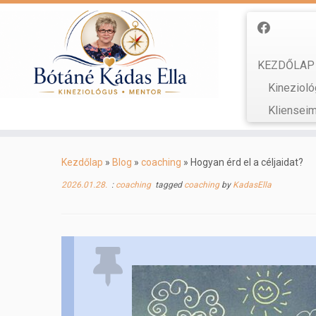
KEZDŐLAP
Kinezioló
Kliensei
Skip
to
Kezdőlap
»
Blog
»
coaching
»
Hogyan érd el a céljaidat?
content
2026.01.28.
:
coaching
tagged
coaching
by
KadasElla