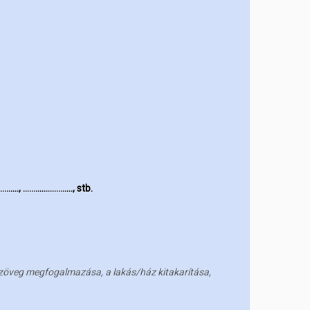
………., ……………………, stb.
si szöveg megfogalmazása, a lakás/ház kitakarítása,