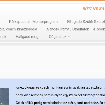
BÓTÁNÉ KÁDA
Párkapcsolati Mentorprogram
Elfogadó Szülői Szere
gia, coach-kineziológia
Ajándék Iránytű Útmutatók – e-boo
mnek
Hallgasd meg!
Cégadatok
Kineziológusi és coach munkám során gyakran tapasztalom
hogy klienseimnek nem is olyan egyszerű céljaik megfogalm
Célok nélkül pedig nem haladhatsz előre, csak sodródsz,
és 