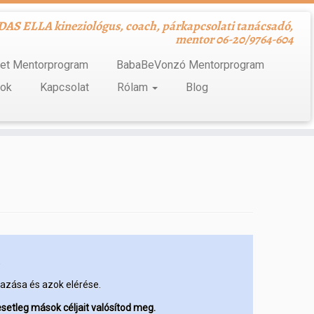
S ELLA kineziológus, coach, párkapcsolati tanácsadó,
mentor 06-20/9764-604
tet Mentorprogram
BabaBeVonzó Mentorprogram
kok
Kapcsolat
Rólam
Blog
,
azása és azok elérése.
esetleg mások céljait valósítod meg.