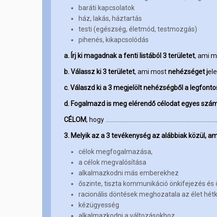
baráti kapcsolatok
ház, lakás, háztartás
testi (egészség, életmód, testmozgás)
pihenés, kikapcsolódás
a. Írj ki magadnak a fenti listából
3 területet
, ami m
b. Válassz ki 3 területet
, ami most
nehézséget j
el
c. Válaszd ki a 3 megjelölt nehézségből a legfont
d. Fogalmazd is meg elérendő célodat egyes szám
CÉLOM
, hogy ………..………………………………………………………..
3.
Melyik az a 3 tevékenység az alábbiak közül, am
célok megfogalmazása,
a célok megvalósítása
alkalmazkodni más emberekhez
őszinte, tiszta kommunikáció önkifejezés és 
racionális döntések meghozatala az élet hétk
kézügyesség
alkalmazkodni a változásokhoz