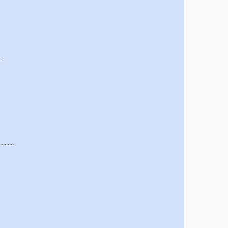
…
……..