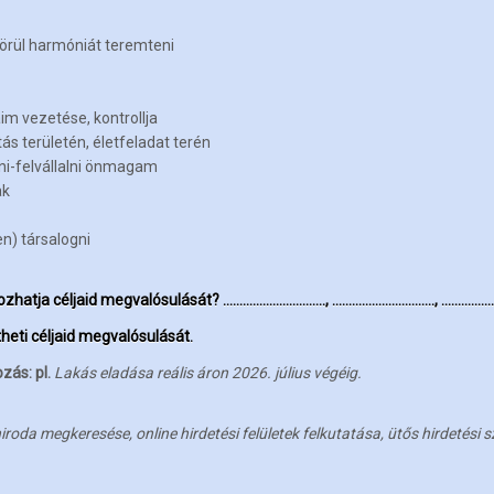
rül harmóniát teremteni
im vezetése, kontrollja
ás területén, életfeladat terén
ni-felvállalni önmagam
ak
n) társalogni
dályozhatja céljaid megvalósulását? …………………………
., …………………………
., ……………
heti céljaid megvalósulását.
zás: pl.
Lakás eladása reális áron 2026. július végéig.
laniroda megkeresése, online hirdetési felületek felkutatása, ütős hirdeté