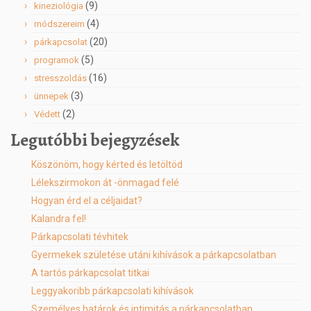
(9)
kineziológia
(4)
módszereim
(20)
párkapcsolat
(5)
programok
(16)
stresszoldás
(3)
ünnepek
(2)
Védett
Legutóbbi bejegyzések
Köszönöm, hogy kérted és letöltöd
Lélekszirmokon át -önmagad felé
Hogyan érd el a céljaidat?
Kalandra fel!
Párkapcsolati tévhitek
Gyermekek születése utáni kihívások a párkapcsolatban
A tartós párkapcsolat titkai
Leggyakoribb párkapcsolati kihívások
Személyes határok és intimitás a párkapcsolatban