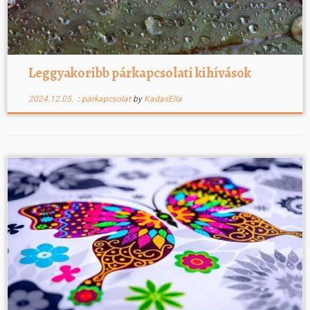
Leggyakoribb párkapcsolati kihívások
2024.12.05.
:
párkapcsolat
by
KadasElla