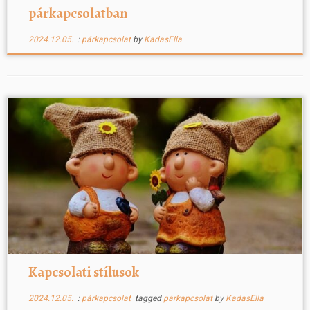
párkapcsolatban
2024.12.05.
:
párkapcsolat
by
KadasElla
Kapcsolati stílusok
2024.12.05.
:
párkapcsolat
tagged
párkapcsolat
by
KadasElla