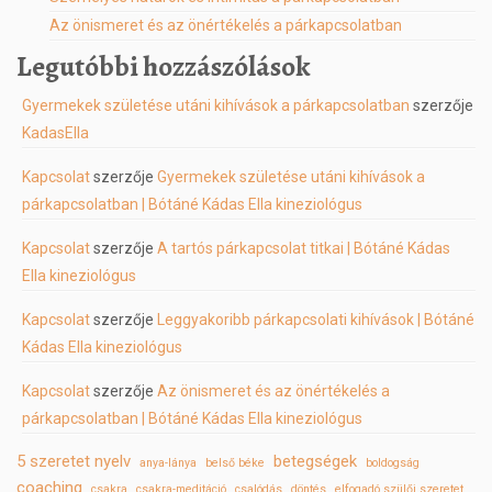
Az önismeret és az önértékelés a párkapcsolatban
Legutóbbi hozzászólások
Gyermekek születése utáni kihívások a párkapcsolatban
szerzője
KadasElla
Kapcsolat
szerzője
Gyermekek születése utáni kihívások a
párkapcsolatban | Bótáné Kádas Ella kineziológus
Kapcsolat
szerzője
A tartós párkapcsolat titkai | Bótáné Kádas
Ella kineziológus
Kapcsolat
szerzője
Leggyakoribb párkapcsolati kihívások | Bótáné
Kádas Ella kineziológus
Kapcsolat
szerzője
Az önismeret és az önértékelés a
párkapcsolatban | Bótáné Kádas Ella kineziológus
5 szeretet nyelv
betegségek
anya-lánya
belső béke
boldogság
coaching
csakra
csakra-meditáció
csalódás
döntés
elfogadó szülői szeretet