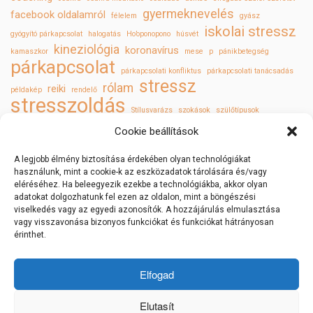
gyermeknevelés
facebook oldalamról
félelem
gyász
iskolai stressz
gyógyító párkapcsolat
halogatás
Ho’oponopono
húsvét
kineziológia
koronavírus
kamaszkor
mese
p
pánikbetegség
párkapcsolat
párkapcsolati konfliktus
párkapcsolati tanácsadás
stressz
rólam
reiki
példakép
rendelő
stresszoldás
Stílusvarázs
szokások
szülőtípusok
szülő és felnőtt gyermek
szűrővizsgálatok
tükör törvényei
Valentin nap
Cookie beállítások
öngyógyítás
önismeret
önszeretet
A legjobb élmény biztosítása érdekében olyan technológiákat
használunk, mint a cookie-k az eszközadatok tárolására és/vagy
eléréséhez. Ha beleegyezik ezekbe a technológiákba, akkor olyan
adatokat dolgozhatunk fel ezen az oldalon, mint a böngészési
viselkedés vagy az egyedi azonosítók. A hozzájárulás elmulasztása
vagy visszavonása bizonyos funkciókat és funkciókat hátrányosan
érinthet.
Elfogad
 | 
 | 
Adatkezelés
ÁSZF
Impresszum
Elutasít