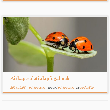
Párkapcsolati alapfogalmak
2024.12.05.
:
párkapcsolat
tagged
párkapcsolat
by
KadasElla