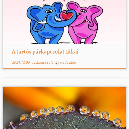
A tartós párkapcsolat titkai
2024.12.05.
:
párkapcsolat
by
KadasElla