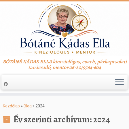
BÓTÁNÉ KÁDAS ELLA kineziológus, coach, párkapcsolati
tanácsadó, mentor 06-20/9764-604
Skip
to
Kezdőlap
»
Blog
»
2024
content
Év szerinti archívum:
2024